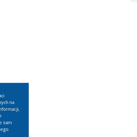
ci
nych na
nformacji,
e
że sam
jego