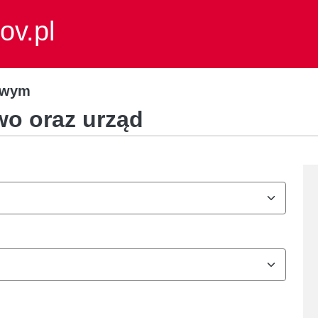
ov.pl
owym
o oraz urząd