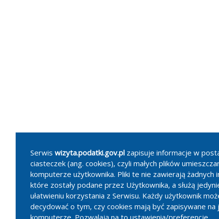
Serwis
wizyta.podatki.gov.pl
zapisuje informacje w posta
ciasteczek (ang. cookies), czyli małych plików umieszcza
komputerze użytkownika. Pliki te nie zawierają żadnych i
*
Pola obowiązkowe
które zostały podane przez Użytkownika, a służą jedyni
ułatwieniu korzystania z Serwisu. Każdy użytkownik mo
decydować o tym, czy cookies mają być zapisywane na 
Zrezygnuj
komputerze. Pozwalają na to ustawienia/preferencje