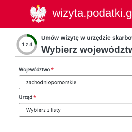
wizyta.podatki.g
Umów wizytę w urzędzie skarb
1 z 4
Wybierz województw
Województwo
*
zachodniopomorskie
Urząd
*
Wybierz z listy