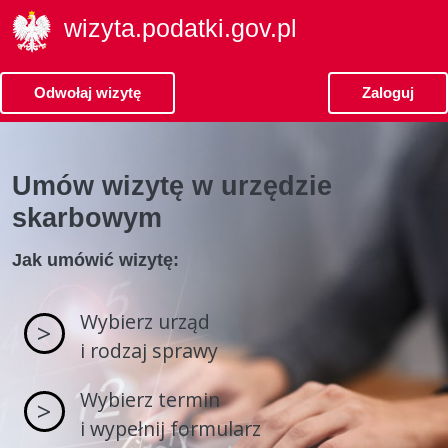
wizyta.podatki.gov.pl
Odwołaj wizytę
Zaloguj
Umów wizytę w urzędzie
skarbowym
Jak umówić wizytę:
Wybierz urząd
>
i rodzaj sprawy
Wybierz termin
>
i wypełnij formularz