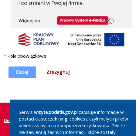
*
Pola obowiązkowe
Zrezygnuj
Serwis
wizyta.podatki.gov.pl
zapisuje informacje w
postaci ciasteczek (ang. cookies), czyli małych plików
Deklaracja dostępności serwisu
umieszczanych na komputerze użytkownika. Pliki te
nie zawierają żadnych informacji, które zostały