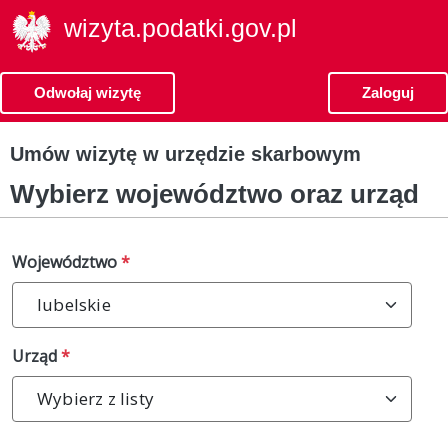
wizyta.podatki.gov.pl
Odwołaj wizytę
Zaloguj
Umów wizytę w urzędzie skarbowym
Wybierz województwo oraz urząd
Województwo
*
lubelskie
Urząd
*
Wybierz z listy